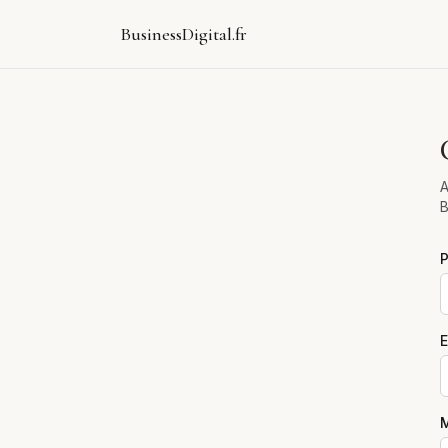
BusinessDigital.fr
A
B
E
M