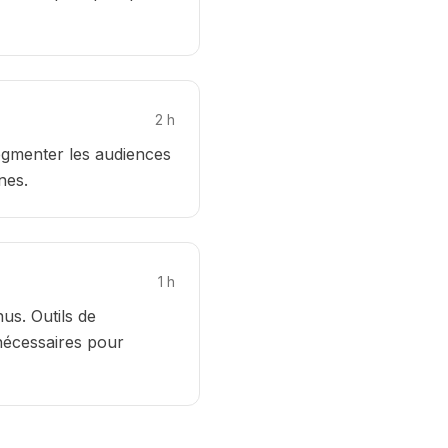
2
h
segmenter les audiences
nes.
1
h
us. Outils de
nécessaires pour