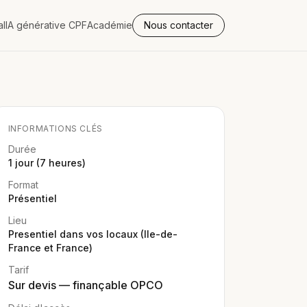
al
IA générative CPF
Académie
Nous contacter
INFORMATIONS CLÉS
Durée
1 jour (7 heures)
Format
Présentiel
Lieu
Presentiel dans vos locaux (Ile-de-
France et France)
Tarif
Sur devis — finançable OPCO