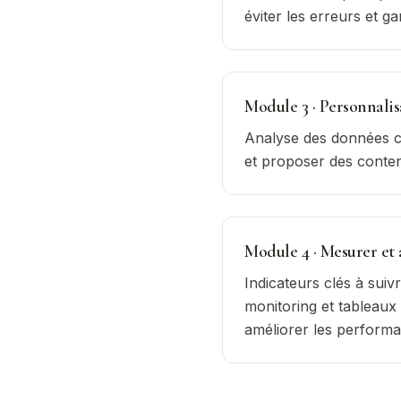
éviter les erreurs et gar
Module
3
·
Personnalisa
Analyse des données cl
et proposer des conten
Module
4
·
Mesurer et a
Indicateurs clés à sui
monitoring et tableaux
améliorer les perform