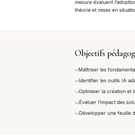
mesure évaluent l’adoptio
théorie et mises en situa
Objectifs pédagog
0
1
Maîtriser les fondamenta
0
2
Identifier les outils IA a
0
3
Optimiser la création et 
0
4
Évaluer l’impact des solu
0
5
Développer une feuille d